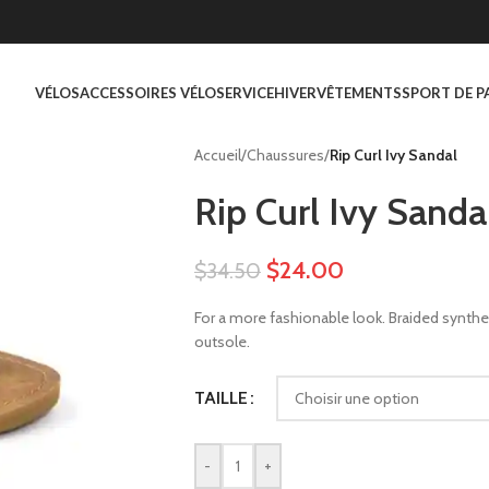
VÉLOS
ACCESSOIRES VÉLO
SERVICE
HIVER
VÊTEMENTS
SPORT DE P
Accueil
/
Chaussures
/
Rip Curl Ivy Sandal
Rip Curl Ivy Sanda
$
24.00
$
34.50
For a more fashionable look. Braided synthet
outsole.
TAILLE
-
+