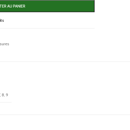
TER AU PANIER
its
sures
,
8
,
9