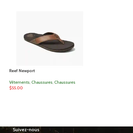
Reef Newport
Sanuk Beer Cozy
Vêtements
,
Chaussures
,
Chaussures
Vêtements
,
Chaus
$
55.00
$
50.00
Suivez-nous