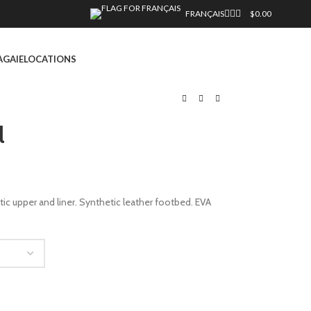
FRANÇAIS
$
0.00
AGAIE
LOCATIONS
l
ic upper and liner. Synthetic leather footbed. EVA