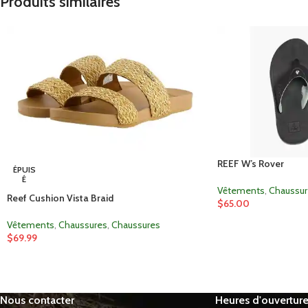
Produits similaires
REEF W’s Rover
ÉPUIS
É
Vêtements
,
Chaussur
Reef Cushion Vista Braid
$
65.00
Vêtements
,
Chaussures
,
Chaussures
$
69.99
Nous contacter
Heures d'ouvertur