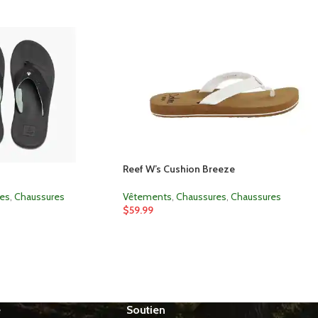
Reef W’s Cushion Breeze
es
,
Chaussures
Vêtements
,
Chaussures
,
Chaussures
$
59.99
e
Soutien