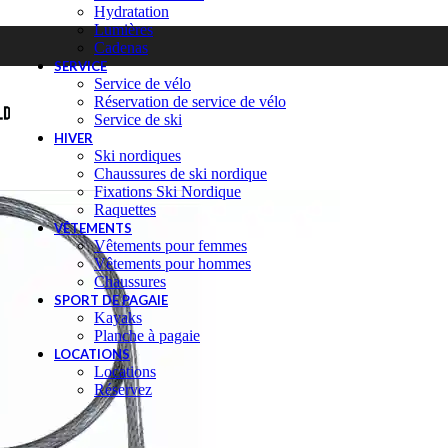
Hydratation
Lumières
Cadenas
SERVICE
Service de vélo
Réservation de service de vélo
Service de ski
HIVER
Ski nordiques
Chaussures de ski nordique
Fixations Ski Nordique
Raquettes
VÊTEMENTS
Vêtements pour femmes
Vêtements pour hommes
Chaussures
SPORT DE PAGAIE
Kayaks
Planche à pagaie
LOCATIONS
Locations
Réservez