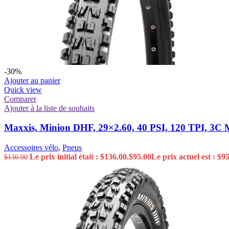
-30%
Ajouter au panier
Quick view
Comparer
Ajouter à la liste de souhaits
Maxxis, Minion DHF, 29×2.60, 40 PSI, 120 TPI, 3C
Accessoires vélo
,
Pneus
Le prix initial était : $136.00.
$
95.00
Le prix actuel est : $95
$
136.00