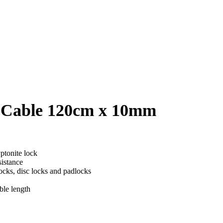
Cable 120cm x 10mm
ptonite lock
sistance
locks, disc locks and padlocks
ble length