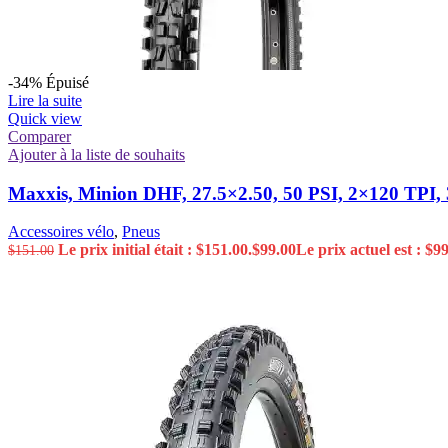
-34%
Épuisé
Lire la suite
Quick view
Comparer
Ajouter à la liste de souhaits
Maxxis, Minion DHF, 27.5×2.50, 50 PSI, 2×120 TPI
Accessoires vélo
,
Pneus
Le prix initial était : $151.00.
$
99.00
Le prix actuel est : $99
$
151.00