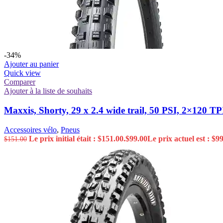
-34%
Ajouter au panier
Quick view
Comparer
Ajouter à la liste de souhaits
Maxxis, Shorty, 29 x 2.4 wide trail, 50 PSI, 2×120 
Accessoires vélo
,
Pneus
Le prix initial était : $151.00.
$
99.00
Le prix actuel est : $99
$
151.00