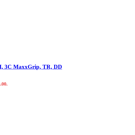
TPI, 3C MaxxGrip, TR, DD
.00.