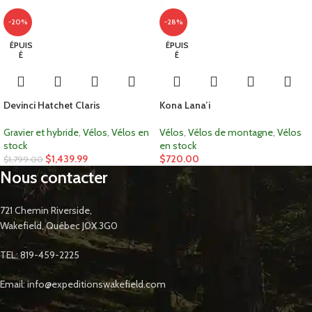
-20%
-28%
ÉPUIS
ÉPUIS
É
É
Devinci Hatchet Claris
Kona Lana’i
Gravier et hybride
,
Vélos
,
Vélos en
Vélos
,
Vélos de montagne
,
Vélos
stock
en stock
$
1,439.99
$
720.00
$
1,799.00
Nous contacter
721 Chemin Riverside,
Wakefield, Québec J0X 3G0
TEL: 819-459-2225
Email: info@expeditionswakefield.com