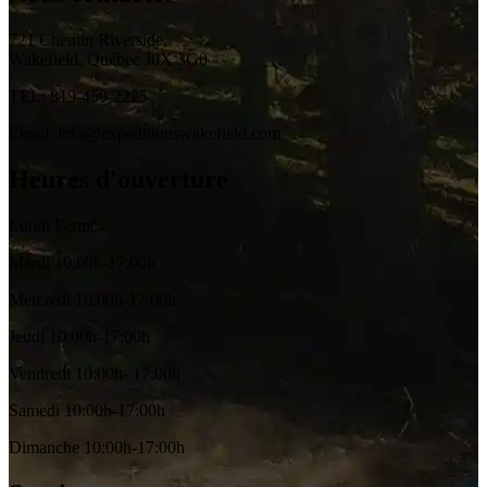
721 Chemin Riverside,
Wakefield, Québec J0X 3G0
TEL: 819-459-2225
Email: info@expeditionswakefield.com
Heures d'ouverture
Lundi Fermé
Mardi 10:00h-17:00h
Mercredi 10:00h-17:00h
Jeudi 10:00h-17:00h
Vendredi 10:00h- 17:00h
Samedi 10:00h-17:00h
Dimanche 10:00h-17:00h