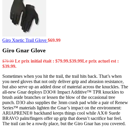
Giro Xnetic Trail Glove
$
69.99
Giro Gnar Glove
Le prix initial était : $79.99.
$
39.99
Le prix actuel est :
$
79.99
$39.99.
Sometimes when you hit the trail, the trail hits back. That’s when
you need gloves that not only deliver grip and abrasion resistance,
but also serve up an added dose of material across the knuckles. The
all-new Gnar deploys D3O® Impact Additive™ TPR knuckles to
brush aside branches or lessen the blow of the occasional tree
punch. D3O also supplies the 3mm crash pad while a pair of Renew
Series™ materials lighten the Gnar’s impact on the environment:
ARIAPRENE® backhand keeps things cool while AX® Suede
BRAVO palm/fingers offer up grip that doesn’t sacrifice bar feel.
The trail can be a rowdy place, but the Giro Gnar has you covered.