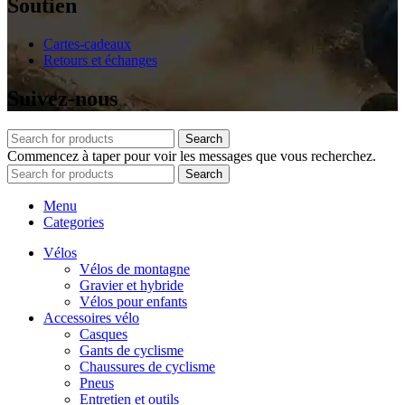
Soutien
Cartes-cadeaux
Retours et échanges
Suivez-nous
Search
Commencez à taper pour voir les messages que vous recherchez.
Search
Menu
Categories
Vélos
Vélos de montagne
Gravier et hybride
Vélos pour enfants
Accessoires vélo
Casques
Gants de cyclisme
Chaussures de cyclisme
Pneus
Entretien et outils