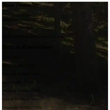
Nous contacter
721 Chemin Riverside,
Wakefield, Québec J0X 3G0
TEL: 819-459-2225
Email: info@expeditionswakefield.com
Heures d'ouverture
Lundi Fermé
Mardi 10:00h-17:00h
Mercredi 10:00h-17:00h
Jeudi 10:00h-17:00h
Vendredi 10:00h- 17:00h
Samedi 10:00h-17:00h
Dimanche 10:00h-17:00h