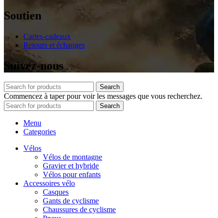
Soutien
Cartes-cadeaux
Retours et échanges
Suivez-nous
Search
Commencez à taper pour voir les messages que vous recherchez.
Search
Menu
Categories
Vélos
Vélos de montagne
Gravier et hybride
Vélos pour enfants
Accessoires vélo
Casques
Gants de cyclisme
Chaussures de cyclisme