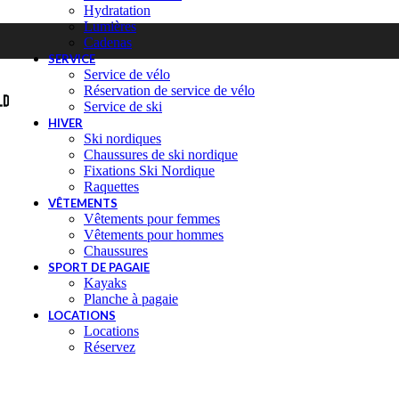
Hydratation
Lumières
Cadenas
SERVICE
Service de vélo
Réservation de service de vélo
Service de ski
HIVER
Ski nordiques
Chaussures de ski nordique
Fixations Ski Nordique
Raquettes
VÊTEMENTS
Vêtements pour femmes
Vêtements pour hommes
Chaussures
SPORT DE PAGAIE
Kayaks
Planche à pagaie
LOCATIONS
Locations
Réservez