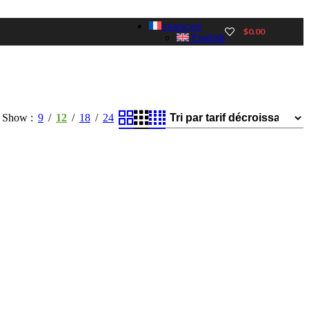
FRANÇAIS
$
0.00
English
Show
9
12
18
24