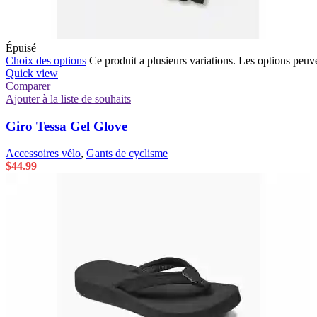
Épuisé
Choix des options
Ce produit a plusieurs variations. Les options peuve
Quick view
Comparer
Ajouter à la liste de souhaits
Giro Tessa Gel Glove
Accessoires vélo
,
Gants de cyclisme
$
44.99