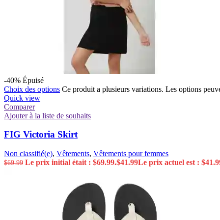
-40%
Épuisé
Choix des options
Ce produit a plusieurs variations. Les options peuve
Quick view
Comparer
Ajouter à la liste de souhaits
FIG Victoria Skirt
Non classifié(e)
,
Vêtements
,
Vêtements pour femmes
Le prix initial était : $69.99.
$
41.99
Le prix actuel est : $41.9
$
69.99