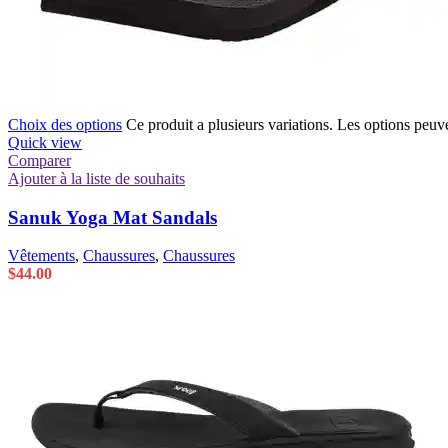
Choix des options
Ce produit a plusieurs variations. Les options peuve
Quick view
Comparer
Ajouter à la liste de souhaits
Sanuk Yoga Mat Sandals
Vêtements
,
Chaussures
,
Chaussures
$
44.00