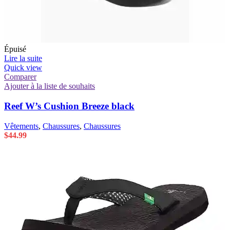
Épuisé
Lire la suite
Quick view
Comparer
Ajouter à la liste de souhaits
Reef W’s Cushion Breeze black
Vêtements
,
Chaussures
,
Chaussures
$
44.99